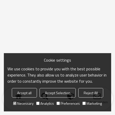
Cookie settings
We use cookies to provide you with the best possible
experience. They also allow us to analyze user behavior in
order to constantly improve the website for you.
Accept all
Accept Selection
Reject All
Startseite
Suche
Kategorie
Anfrage senden
Necessary
Analytics
Preferences
Marketing