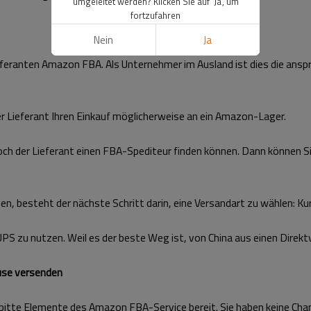
umgeleitet werden? Klicken Sie auf 'Ja', um
fortzufahren
Nein
Ja
feranten Amazon FBA. Als Unternehmer im Ausland ist dies die anspr
er Lieferant Ihren Einkauf möglicherweise an ein Amazon-Lager.
noch der Lieferant einen FBA-Spediteur finden können. Dann können
, besteht der nächste Schritt darin, eine Versandart zu wählen: Ku
 UPS zu nutzen. Weil es der beste Weg ist, von China aus einen Dir
use versenden
 bitte Elemente des Amazon FBA-Service bereit. Sie haben keine Chance