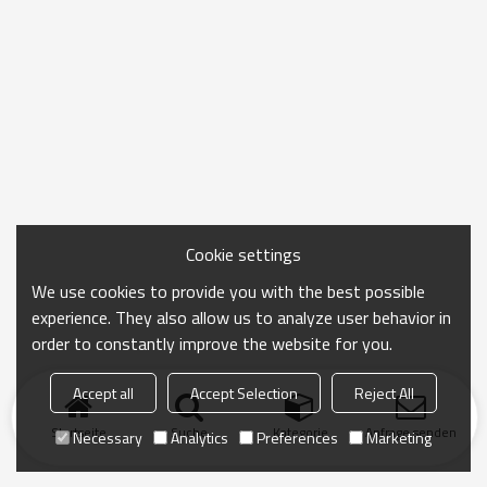
Cookie settings
We use cookies to provide you with the best possible
experience. They also allow us to analyze user behavior in
order to constantly improve the website for you.
Accept all
Accept Selection
Reject All
Startseite
Suche
Kategorie
Anfrage senden
Necessary
Analytics
Preferences
Marketing