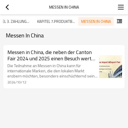
MESSEN IN CHINA
MESSEN IN CHINA
KAPITEL 3. ZAHLUNGSDIENST
KAPITEL 7.PRODUKTBÜNDELUNGSSERVICE
Messen In China
Messen in China, die neben der Canton
Fair 2024 und 2025 einen Besuch wert
sind
Die Teilnahme an Messen in China kann für
internationale Marken, die den lokalen Markt
erobern möchten, besonders einschüchternd sein.
Dennoch werden diese Veranstaltungen von
2024/10/12
wichtigen Akteuren der Branche besucht, was sie zu
einem unverzichtbaren Mittel macht, um Interesse
an Ihrem Unternehmen zu wecken. Sie bieten auch
die Möglichkeit, Kontakte zu potenziellen
inländischen Partnern in der dynamischen
chinesischen Geschäftslandschaft zu knüpfen.