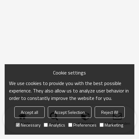
Cookie settings
We use cookies to provide you with the best possible
experience. They also allow us to analyze user behavior in
order to constantly improve the website for you.
Accept all
Accept Selection
Reject All
Startseite
Suche
Kategorie
Anfrage senden
Necessary
Analytics
Preferences
Marketing