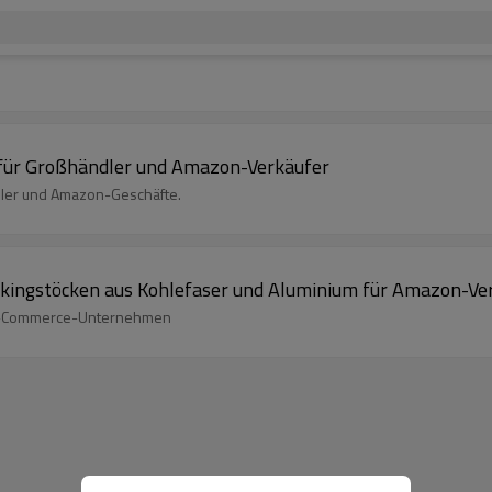
 für Großhändler und Amazon-Verkäufer
dler und Amazon-Geschäfte.
ingstöcken aus Kohlefaser und Aluminium für Amazon-Ve
d E-Commerce-Unternehmen