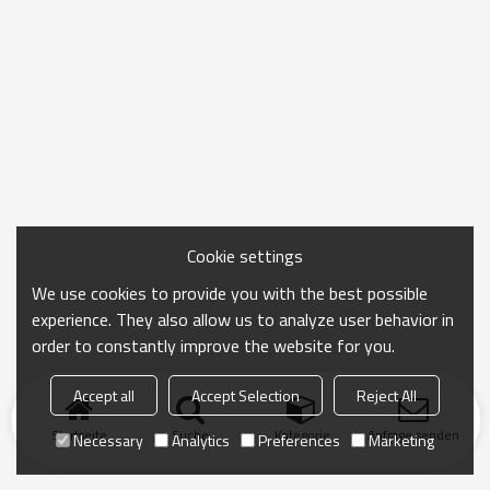
Cookie settings
We use cookies to provide you with the best possible
experience. They also allow us to analyze user behavior in
order to constantly improve the website for you.
Accept all
Accept Selection
Reject All
Startseite
Suche
Kategorie
Anfrage senden
Necessary
Analytics
Preferences
Marketing