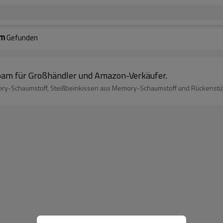
um
Gefunden
oam für Großhändler und Amazon-Verkäufer.
ry-Schaumstoff, Steißbeinkissen aus Memory-Schaumstoff und Rückenstü